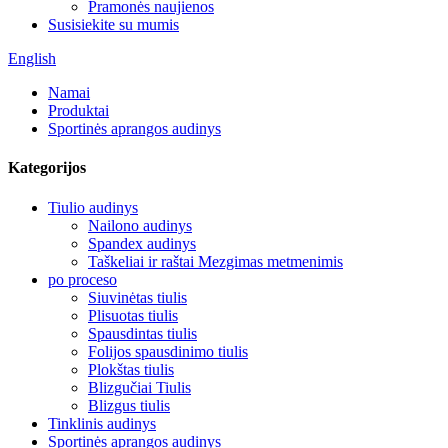
Pramonės naujienos
Susisiekite su mumis
English
Namai
Produktai
Sportinės aprangos audinys
Kategorijos
Tiulio audinys
Nailono audinys
Spandex audinys
Taškeliai ir raštai Mezgimas metmenimis
po proceso
Siuvinėtas tiulis
Plisuotas tiulis
Spausdintas tiulis
Folijos spausdinimo tiulis
Plokštas tiulis
Blizgučiai Tiulis
Blizgus tiulis
Tinklinis audinys
Sportinės aprangos audinys