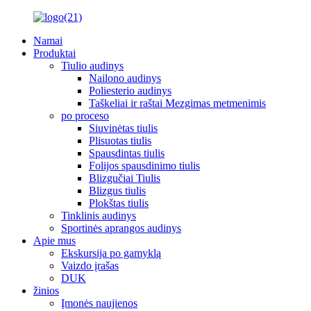
Namai
Produktai
Tiulio audinys
Nailono audinys
Poliesterio audinys
Taškeliai ir raštai Mezgimas metmenimis
po proceso
Siuvinėtas tiulis
Plisuotas tiulis
Spausdintas tiulis
Folijos spausdinimo tiulis
Blizgučiai Tiulis
Blizgus tiulis
Plokštas tiulis
Tinklinis audinys
Sportinės aprangos audinys
Apie mus
Ekskursija po gamyklą
Vaizdo įrašas
DUK
žinios
Įmonės naujienos