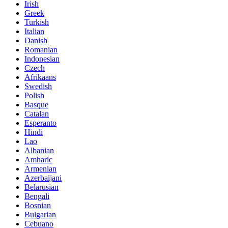
Irish
Greek
Turkish
Italian
Danish
Romanian
Indonesian
Czech
Afrikaans
Swedish
Polish
Basque
Catalan
Esperanto
Hindi
Lao
Albanian
Amharic
Armenian
Azerbaijani
Belarusian
Bengali
Bosnian
Bulgarian
Cebuano