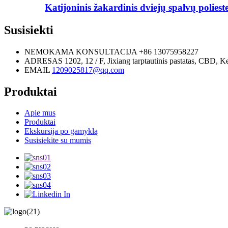
Katijoninis žakardinis dviejų spalvų poliester
Susisiekti
NEMOKAMA KONSULTACIJA
+86 13075958227
ADRESAS
1202, 12 / F, Jixiang tarptautinis pastatas, CBD, 
EMAIL
1209025817@qq.com
Produktai
Apie mus
Produktai
Ekskursija po gamyklą
Susisiekite su mumis