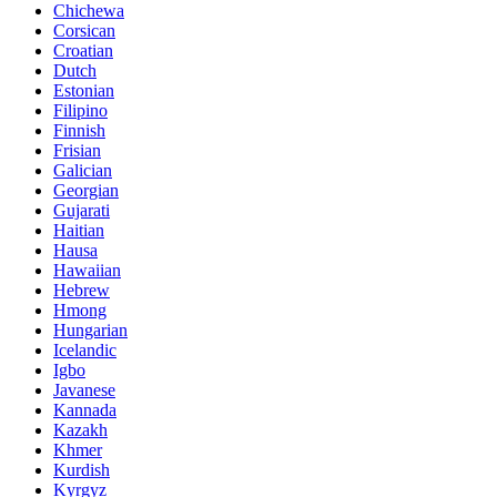
Chichewa
Corsican
Croatian
Dutch
Estonian
Filipino
Finnish
Frisian
Galician
Georgian
Gujarati
Haitian
Hausa
Hawaiian
Hebrew
Hmong
Hungarian
Icelandic
Igbo
Javanese
Kannada
Kazakh
Khmer
Kurdish
Kyrgyz