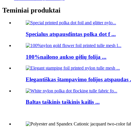
Teminiai produktai
Specialus atspausdintas polka dot f ...
100%nailono aukso gėlių folija ...
Elegantiškas štampavimo folijos atspaudas .
Baltas taškinis taškinis kailis ...